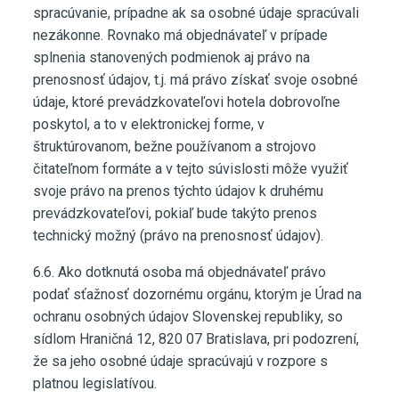
spracúvanie, prípadne ak sa osobné údaje spracúvali
nezákonne. Rovnako má objednávateľ v prípade
splnenia stanovených podmienok aj právo na
prenosnosť údajov, t.j. má právo získať svoje osobné
údaje, ktoré prevádzkovateľovi hotela dobrovoľne
poskytol, a to v elektronickej forme, v
štruktúrovanom, bežne používanom a strojovo
čitateľnom formáte a v tejto súvislosti môže využiť
svoje právo na prenos týchto údajov k druhému
prevádzkovateľovi, pokiaľ bude takýto prenos
technický možný (právo na prenosnosť údajov).
6.6. Ako dotknutá osoba má objednávateľ právo
podať sťažnosť dozornému orgánu, ktorým je Úrad na
ochranu osobných údajov Slovenskej republiky, so
sídlom Hraničná 12, 820 07 Bratislava, pri podozrení,
že sa jeho osobné údaje spracúvajú v rozpore s
platnou legislatívou.