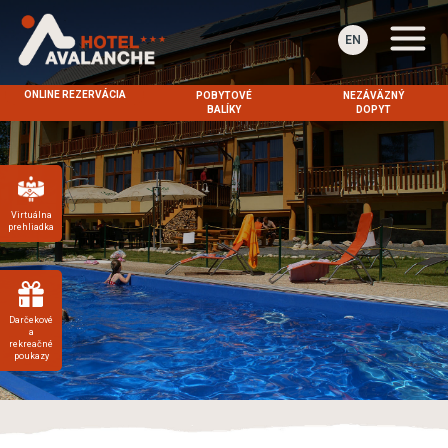
EN
ONLINE REZERVÁCIA
POBYTOVÉ
NEZÁVÄZNÝ
BALÍKY
DOPYT
Virtuálna
prehliadka
Darčekové
a
rekreačné
poukazy