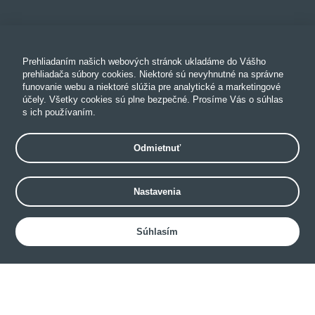
Prehliadaním našich webových stránok ukladáme do Vášho
prehliadača súbory cookies. Niektoré sú nevyhnutné na správne
funovanie webu a niektoré slúžia pre analytické a marketingové
účely. Všetky cookies sú plne bezpečné. Prosíme Vás o súhlas
s ich používaním.
Odmietnuť
Nastavenia
Súhlasím
Hotel websites • Hotel applications • Book direct • Channel manager •
Upselling