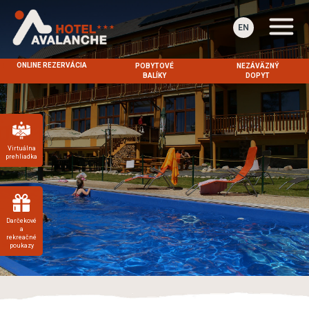
EN
ONLINE REZERVÁCIA
POBYTOVÉ
NEZÁVÄZNÝ
BALÍKY
DOPYT
Virtuálna
prehliadka
Darčekové
a
rekreačné
poukazy