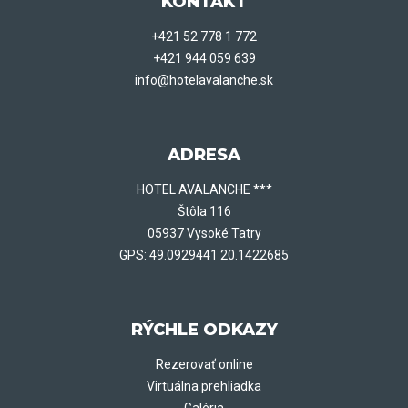
KONTAKT
+421 52 778 1 772
+421 944 059 639
info@hotelavalanche.sk
ADRESA
HOTEL AVALANCHE ***
Štôla 116
05937 Vysoké Tatry
GPS: 49.0929441 20.1422685
RÝCHLE ODKAZY
Rezerovať online
Virtuálna prehliadka