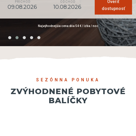
Overiť
PRÍCHOD
ODCHOD
dostupnosť
Najvýhodnejšia cena dňa 54 € / izba / noc
SEZÓNNA PONUKA
ZVÝHODNENÉ POBYTOVÉ
BALÍČKY