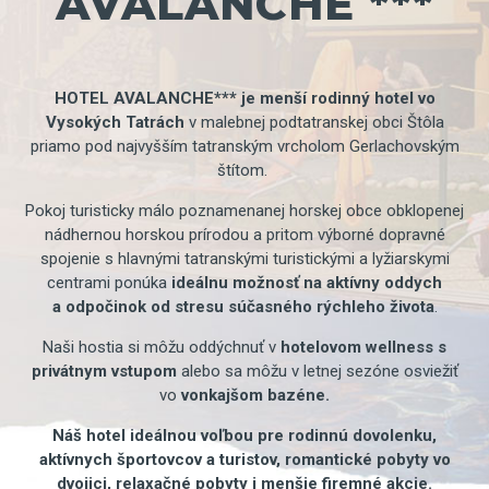
AVALANCHE ***
HOTEL AVALANCHE*** je menší rodinný hotel vo
Vysokých Tatrách
v malebnej podtatranskej obci Štôla
priamo pod najvyšším tatranským vrcholom Gerlachovským
štítom.
Pokoj turisticky málo poznamenanej horskej obce obklopenej
nádhernou horskou prírodou a pritom výborné dopravné
spojenie s hlavnými tatranskými turistickými a lyžiarskymi
centrami ponúka
ideálnu možnosť na aktívny oddych
a odpočinok od stresu súčasného rýchleho života
.
Naši hostia si môžu oddýchnuť v
hotelovom wellness s
privátnym vstupom
alebo sa môžu v letnej sezóne osviežiť
vo
vonkajšom bazéne.
Náš hotel ideálnou voľbou pre rodinnú dovolenku,
aktívnych športovcov a turistov, romantické pobyty vo
dvojici, relaxačné pobyty i menšie firemné akcie.