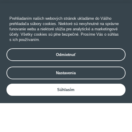
Prehliadaním našich webových stránok ukladáme do Vášho
prehliadača súbory cookies. Niektoré sú nevyhnutné na správne
funovanie webu a niektoré slúžia pre analytické a marketingové
účely. Všetky cookies sú plne bezpečné. Prosíme Vás o súhlas
s ich používaním.
Odmietnuť
Nastavenia
Súhlasím
Hotel websites • Hotel applications • Book direct • Channel manager •
Upselling