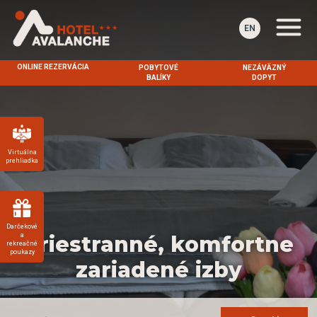
EN
ONLINE REZERVÁCIA
POBYTOVÉ
NEZÁVÄZNÝ
BALÍKY
DOPYT
Virtuálna
prehliadka
Darčekové
a
Priestranné, komfortne
rekreačné
poukazy
zariadené izby