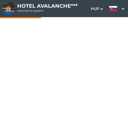
HOTEL AVALANCHE***
HUF
rezervačný systém
1. Výber pobytu
2. Doplnkové služby
3. Vaše údaje
Dátum príchodu
Dátum odchodu
Prosím vyberte
Prosím vyberte
Inšpirujte sa akciovými pobytmi
Cena od
50 EUR
osoba/noc